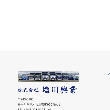
ト
〒243-0201
神奈川県厚木市上荻野910番の１
TEL：046-291-0303（代）