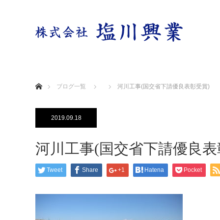
ホーム
ブログ一覧
河川工事(国交省下請優良表彰受賞)
2019.09.18
河川工事(国交省下請優良表
Tweet
Share
+1
Hatena
Pocket