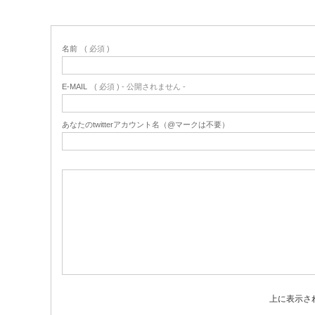
名前
( 必須 )
E-MAIL
( 必須 ) - 公開されません -
あなたのtwitterアカウント名（@マークは不要）
上に表示さ